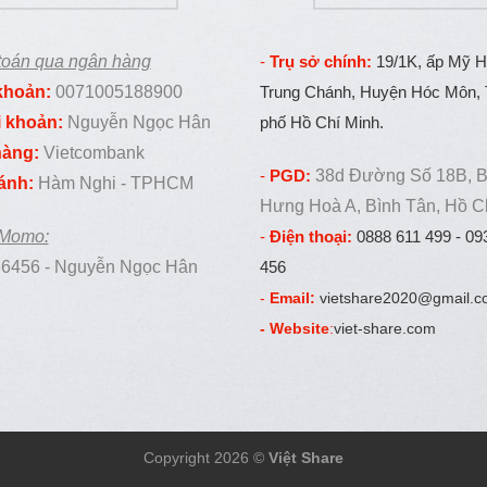
toán qua ngân hàng
-
Trụ sở chính:
19/1K, ấp Mỹ H
 khoản:
0071005188900
Trung Chánh, Huyện Hóc Môn,
i khoản:
Nguyễn Ngọc Hân
phố Hồ Chí Minh.
àng:
Vietcombank
-
PGD:
38d Đường Số 18B, B
ánh:
Hàm Nghi - TPHCM
Hưng Hoà A, Bình Tân, Hồ C
 Momo:
-
Điện thoại:
0888 611 499 - 09
6456 - Nguyễn Ngọc Hân
456
-
Email:
vietshare2020@gmail.c
- Website
:
viet-share.com
Copyright 2026 ©
Việt Share