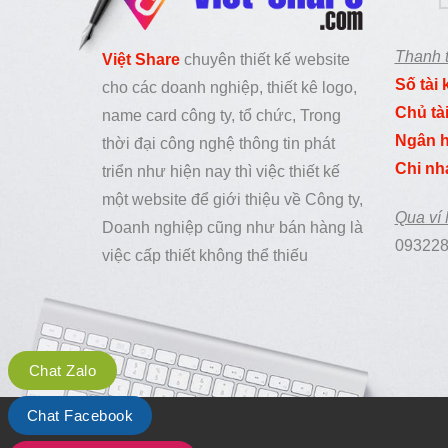
Thanh 
Việt Share
chuyên thiết kế website
Số tài
cho các doanh nghiệp, thiết kê logo,
Chủ tà
name card công ty, tổ chức, Trong
Ngân h
thời đại công nghệ thông tin phát
Chi nh
triển như hiện nay thì việc thiết kế
một website để giới thiệu về Công ty,
Qua ví
Doanh nghiệp cũng như bán hàng là
093228
việc cấp thiết không thể thiếu
Chat Zalo
Chat Facebook