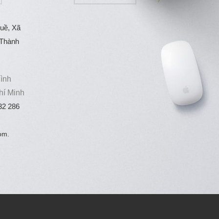
uề, Xã
 Thành
ình
hí Minh
32 286
om.