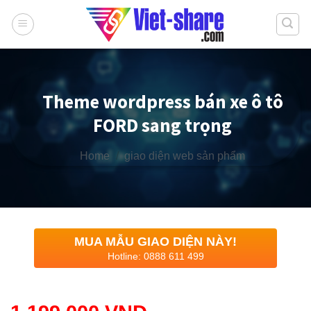
Skip
to
content
Theme wordpress bán xe ô tô
FORD sang trọng
Home
/
giao diện web sản phẩm
MUA MẪU GIAO DIỆN NÀY!
Hotline: 0888 611 499