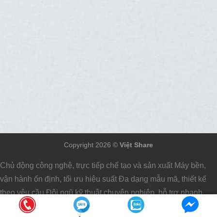
Copyright 2026 ©
Việt Share
Chủ động công nghệ, trực tiếp chế tạo và sản xuất Máy bền,
vận hành ổn định, tối ưu hiệu suất Đa dạng mẫu mã, thiết kế
theo yêu cầu Đội ngũ kỹ thuật chuyên nghiệp, hỗ trợ nhanh
chóng, đồng hành đến cùng Uy tín được khẳng định qua nhiều